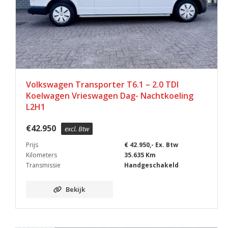
Volkswagen Transporter T6.1 – 2.0 TDI
Koelwagen Vrieswagen Dag- Nachtkoeling
L2H1
€
42.950
excl. Btw
Prijs
€ 42.950,- Ex. Btw
Kilometers
35.635 Km
Transmissie
Handgeschakeld
Bekijk