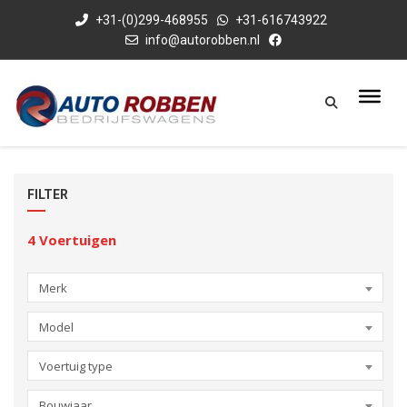
+31-(0)299-468955
+31-616743922
info@autorobben.nl
FILTER
4
Voertuigen
Merk
Model
Voertuig type
Bouwjaar