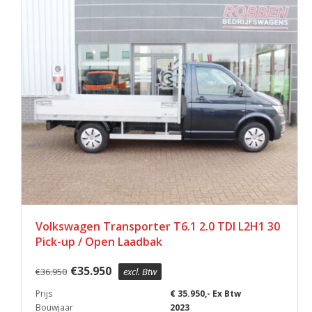
Volkswagen Transporter T6.1 2.0 TDI L2H1 30
Pick-up / Open Laadbak
€
35.950
€
36.950
excl. Btw
Prijs
€ 35.950,- Ex Btw
Bouwjaar
2023