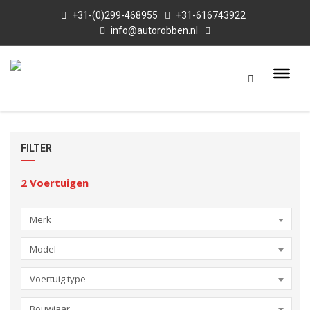
+31-(0)299-468955
+31-616743922
info@autorobben.nl
FILTER
2
Voertuigen
Merk
Model
Voertuig type
Bouwjaar