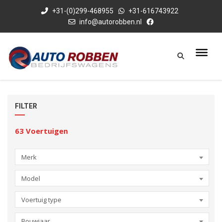
+31-(0)299-468955
+31-616743922
info@autorobben.nl
FILTER
63
Voertuigen
Merk
Model
Voertuig type
Bouwjaar