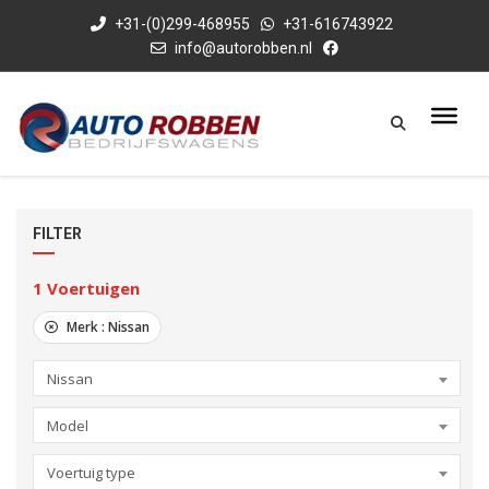
+31-(0)299-468955
+31-616743922
info@autorobben.nl
FILTER
1
Voertuigen
Merk :
Nissan
Nissan
Model
Voertuig type