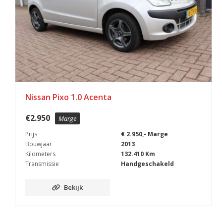
Nissan Pixo 1.0 Acenta
€
2.950
Marge
Prijs
€ 2.950,- Marge
Bouwjaar
2013
Kilometers
132.410 Km
Transmissie
Handgeschakeld
Bekijk