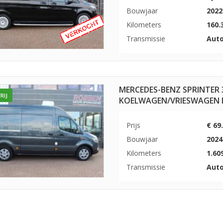
Bouwjaar
2022
Kilometers
160.
Transmissie
Aut
MERCEDES-BENZ SPRINTER 3
RIJ
KOELWAGEN/VRIESWAGEN 
Prijs
€ 69
Bouwjaar
2024
Kilometers
1.60
Transmissie
Aut