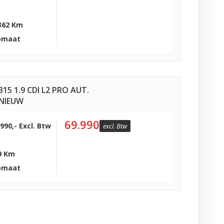
362 Km
omaat
15 1.9 CDI L2 PRO AUT.
NIEUW
69.990
.990,- Excl. Btw
excl. Btw
9 Km
omaat