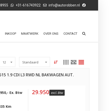
68955
+31-616743922
info@autorobben.nl
INKOOP
MAATWERK
OVER ONS
CONTACT
12
Standaard
515 1.9 CDI L3 RWD NL BAKWAGEN AUT.
29.950
.950,- Ex. Btw
excl. Btw
335 Km