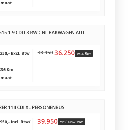
omaat
515 1.9 CDI L3 RWD NL BAKWAGEN AUT.
36.250
38.950
.250,- Excl. Btw
excl. Btw
336 Km
omaat
ER 114 CDI XL PERSONENBUS
39.950
950,- Incl. Btw/
inc.l. Btw/Bpm