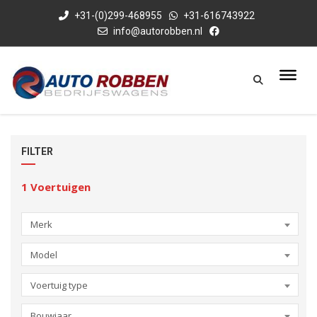
+31-(0)299-468955
+31-616743922
info@autorobben.nl
FILTER
1
Voertuigen
Merk
Model
Voertuig type
Bouwjaar