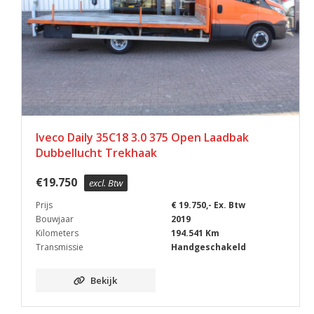
Iveco Daily 35C18 3.0 375 Open Laadbak
Dubbellucht Trekhaak
€
19.750
excl. Btw
Prijs
€ 19.750,- Ex. Btw
Bouwjaar
2019
Kilometers
194.541 Km
Transmissie
Handgeschakeld
Bekijk