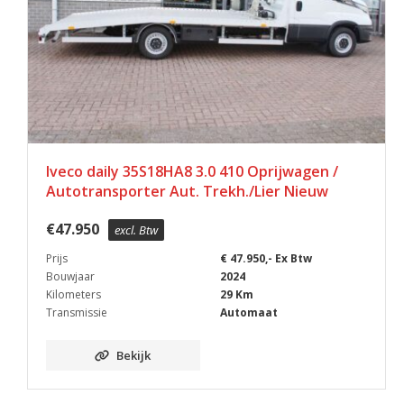
Iveco daily 35S18HA8 3.0 410 Oprijwagen /
Autotransporter Aut. Trekh./Lier Nieuw
€
47.950
excl. Btw
Prijs
€ 47.950,- Ex Btw
Bouwjaar
2024
Kilometers
29 Km
Transmissie
Automaat
Bekijk