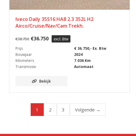
Iveco Daily 35S16 HA8 2.3 352L H2
Airco/Cruise/Nav/Cam Trekh.
€
36.750
€
38.750
excl. Btw
Prijs
€ 36.750,- Ex. Btw
Bouwjaar
2024
Kilometers
7.036 Km
Transmissie
Automaat
Bekijk
1
2
3
Volgende →