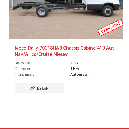
Iveco Daily 70C18HA8 Chassis Cabine 410 Aut.
Nav/Airco/Cruise Nieuw
Bouwjaar
2024
Kilometers
5 Km
Transmissie
Automaat
Bekijk