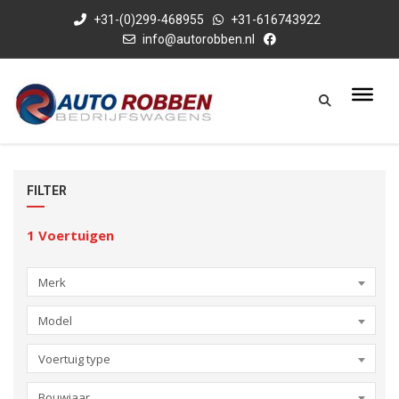
+31-(0)299-468955
+31-616743922
info@autorobben.nl
FILTER
1
Voertuigen
Merk
Model
Voertuig type
Bouwjaar