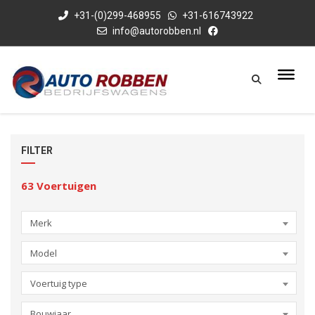
+31-(0)299-468955
+31-616743922
info@autorobben.nl
FILTER
63
Voertuigen
Merk
Model
Voertuig type
Bouwjaar