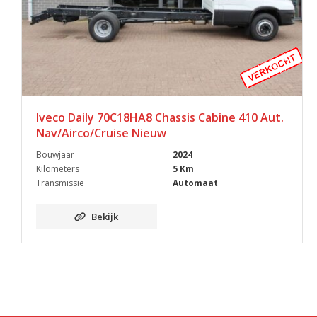
Iveco Daily 70C18HA8 Chassis Cabine 410 Aut.
Nav/Airco/Cruise Nieuw
Bouwjaar
2024
Kilometers
5 Km
Transmissie
Automaat
Bekijk