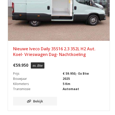
Nieuwe Iveco Daily 35S16 2.3 352L H2 Aut.
Koel- Vrieswagen Dag- Nachtkoeling
€
59.950
ex. Btw
Prijs
€ 59.950,- Ex Btw
Bouwjaar
2025
Kilometers
5 Km
Transmissie
Automaat
Bekijk