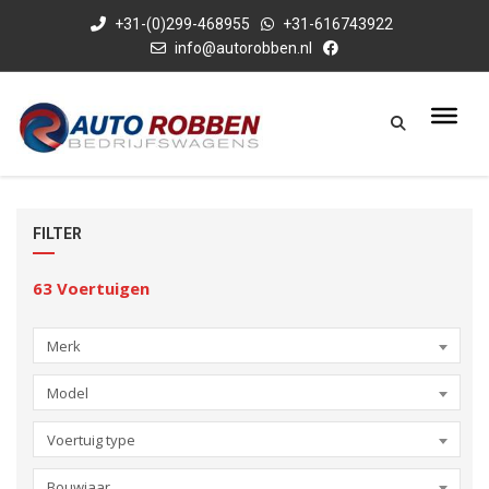
+31-(0)299-468955
+31-616743922
info@autorobben.nl
FILTER
63
Voertuigen
Merk
Model
Voertuig type
Bouwjaar