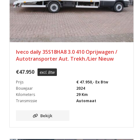
Iveco daily 35S18HA8 3.0 410 Oprijwagen /
Autotransporter Aut. Trekh./Lier Nieuw
€
47.950
excl. Btw
Prijs
€ 47.950,- Ex Btw
Bouwjaar
2024
Kilometers
29 Km
Transmissie
Automaat
Bekijk