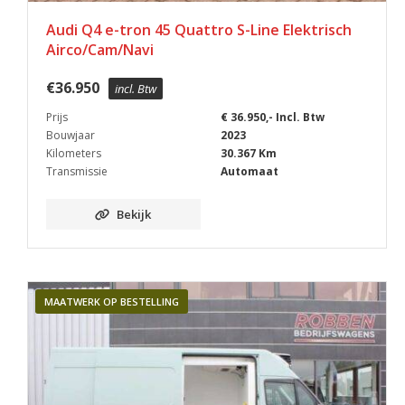
Audi Q4 e-tron 45 Quattro S-Line Elektrisch
Airco/Cam/Navi
€
36.950
incl. Btw
Prijs
€ 36.950,- Incl. Btw
Bouwjaar
2023
Kilometers
30.367 Km
Transmissie
Automaat
Bekijk
MAATWERK OP BESTELLING