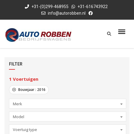
+31-(0)299-468955
+31-616743922
info@autorobben.nl
FILTER
1
Voertuigen
Bouwjaar :
2016
Merk
Model
Voertuig type