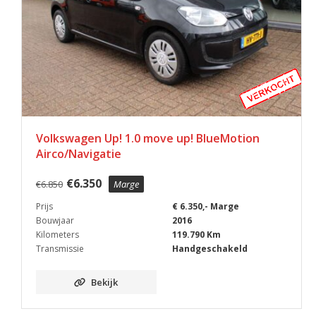
Volkswagen Up! 1.0 move up! BlueMotion
Airco/Navigatie
€
6.350
€
6.850
Marge
Prijs
€ 6.350,- Marge
Bouwjaar
2016
Kilometers
119.790 Km
Transmissie
Handgeschakeld
Bekijk