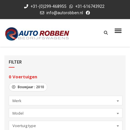
+31-(0)299-468955
+31-616743922
info@autorobben.nl
FILTER
0
Voertuigen
Bouwjaar :
2010
Merk
Model
Voertuig type