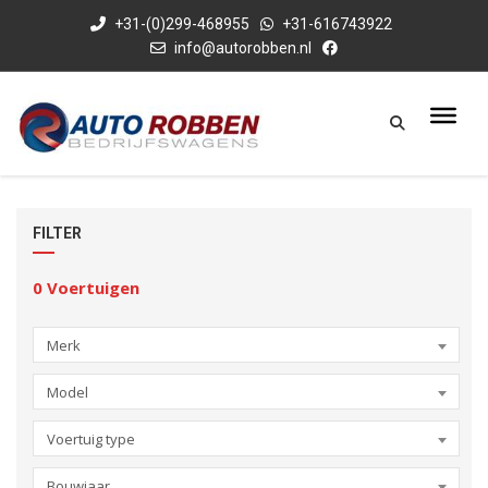
+31-(0)299-468955
+31-616743922
info@autorobben.nl
FILTER
0
Voertuigen
Merk
Model
Voertuig type
Bouwjaar