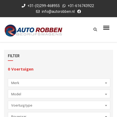
+31-(0)299-468955
+31-616743922
info@autorobben.nl
FILTER
0
Voertuigen
Merk
Model
Voertuig type
Bouwjaar