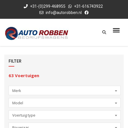
+31-(0)299-468955
+31-616743922
info@autorobben.nl
FILTER
63
Voertuigen
Merk
Model
Voertuig type
Bouwjaar