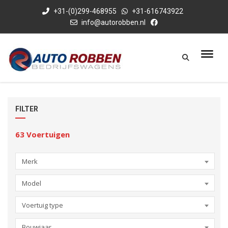
+31-(0)299-468955
+31-616743922
info@autorobben.nl
FILTER
63
Voertuigen
Merk
Model
Voertuig type
Bouwjaar