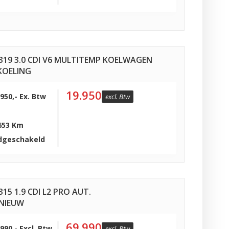
319 3.0 CDI V6 MULTITEMP KOELWAGEN
KOELING
19.950
.950,- Ex. Btw
excl. Btw
653 Km
dgeschakeld
15 1.9 CDI L2 PRO AUT.
NIEUW
69.990
.990,- Excl. Btw
excl. Btw