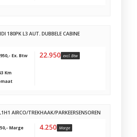
DI 180PK L3 AUT. DUBBELE CABINE
22.950
.950,- Ex. Btw
excl. Btw
63 Km
omaat
J L1H1 AIRCO/TREKHAAK/PARKEERSENSOREN
4.250
250,- Marge
Marge