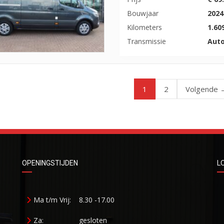
Bouwjaar
2024
Kilometers
1.60
Transmissie
Aut
1
2
Volgende 
OPENINGSTIJDEN
L
Ma t/m Vrij:
8.30 -17.00
Za:
gesloten