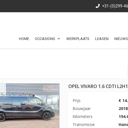
+31-(0)299-4
HOME
OCCASIONS
WERKPLAATS
LEASEN
NIEUWS
OPEL VIVARO 1.6 CDTI L2H
Prijs
€ 14
Bouwjaar
2018
Kilometers
194.
Transmissie
Han