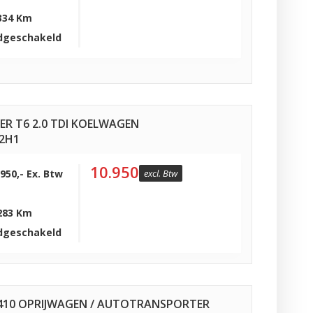
334 Km
dgeschakeld
R T6 2.0 TDI KOELWAGEN
L2H1
10.950
.950,- Ex. Btw
excl. Btw
283 Km
dgeschakeld
0 410 OPRIJWAGEN / AUTOTRANSPORTER