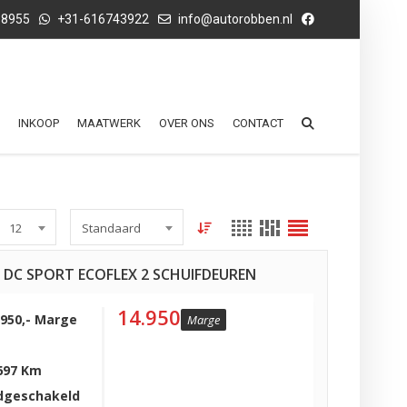
68955
+31-616743922
info@autorobben.nl
INKOOP
MAATWERK
OVER ONS
CONTACT
12
Standaard
1 DC SPORT ECOFLEX 2 SCHUIFDEUREN
14.950
.950,- Marge
Marge
697 Km
dgeschakeld