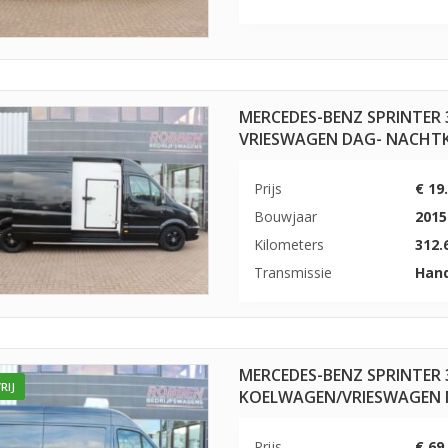
MERCEDES-BENZ SPRINTER 
VRIESWAGEN DAG- NACHT
Prijs
€ 19
Bouwjaar
2015
Kilometers
312.
Transmissie
Han
MERCEDES-BENZ SPRINTER 3
RIJ
KOELWAGEN/VRIESWAGEN 
Prijs
€ 69