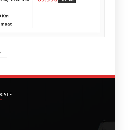
9 Km
omaat
→
OCATIE