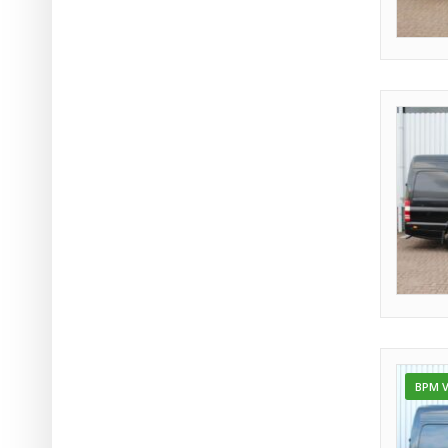
BPM V