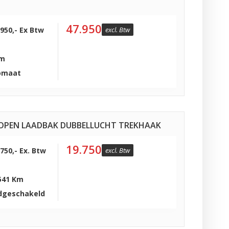
47.950
.950,- Ex Btw
excl. Btw
Km
omaat
75 OPEN LAADBAK DUBBELLUCHT TREKHAAK
19.750
.750,- Ex. Btw
excl. Btw
541 Km
dgeschakeld