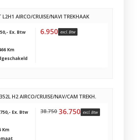
T L2H1 AIRCO/CRUISE/NAVI TREKHAAK
6.950
950,- Ex. Btw
excl. Btw
466 Km
dgeschakeld
3 352L H2 AIRCO/CRUISE/NAV/CAM TREKH.
36.750
38.750
.750,- Ex. Btw
excl. Btw
6 Km
omaat