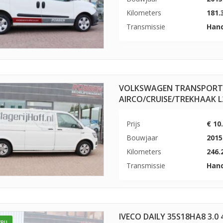
Kilometers
181.
Transmissie
Han
VOLKSWAGEN TRANSPORTE
AIRCO/CRUISE/TREKHAAK 
Prijs
€ 10
Bouwjaar
2015
Kilometers
246.
Transmissie
Han
IVECO DAILY 35S18HA8 3.
RIJ