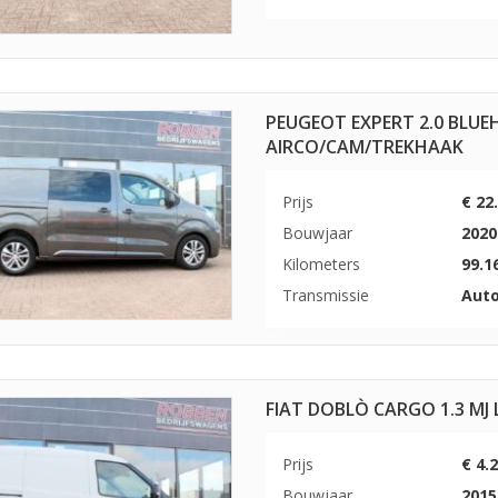
PEUGEOT EXPERT 2.0 BLUEH
AIRCO/CAM/TREKHAAK
Prijs
€ 22
Bouwjaar
2020
Kilometers
99.1
Transmissie
Aut
FIAT DOBLÒ CARGO 1.3 M
Prijs
€ 4.
Bouwjaar
2015