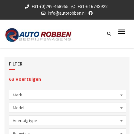
+31-(0)299-468955
+31-616743922
info@autorobben.nl
FILTER
63
Voertuigen
Merk
Model
Voertuig type
Bouwjaar