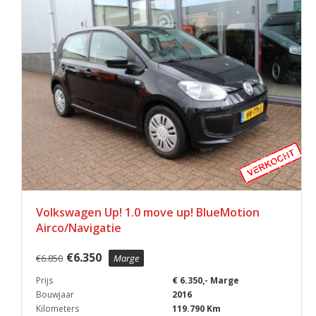
Volkswagen Up! 1.0 move up! BlueMotion
Airco/Navigatie
€
6.350
€
6.850
Marge
Prijs
€ 6.350,- Marge
Bouwjaar
2016
Kilometers
119.790 Km