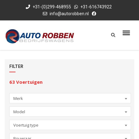
+31-(0)299-468955
+31-616743922
info@autorobben.nl
FILTER
63
Voertuigen
Merk
Model
Voertuig type
Bouwjaar