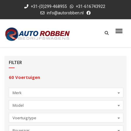
+31-(0)299-468955
+31-616743922
info@autorobben.nl
FILTER
60
Voertuigen
Merk
Model
Voertuig type
Bouwjaar