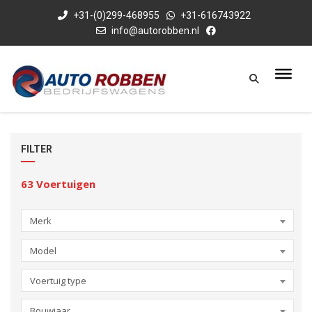
+31-(0)299-468955
+31-616743922
info@autorobben.nl
FILTER
63
Voertuigen
Merk
Model
Voertuig type
Bouwjaar