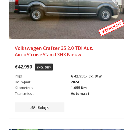
Volkswagen Crafter 35 2.0 TDI Aut.
Airco/Cruise/Cam L3H3 Nieuw
€
42.950
excl. Btw
Prijs
€ 42.950,- Ex. Btw
Bouwjaar
2024
Kilometers
1.055 Km
Transmissie
Automaat
Bekijk