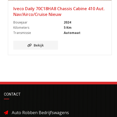
Iveco Daily 70C18HA8 Chassis Cabine 410 Aut.
Nav/Airco/Cruise Nieuw
Bouwjaar
2024
Kilometers
5 Km
Transmissie
Automaat
Bekijk
CONTACT
Auto Robben Bedrijfswagens