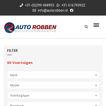
+31-(0)299-468955
+31-616743922
info@autorobben.nl
FILTER
60
Voertuigen
Merk
Model
Voertuig type
Bouwjaar