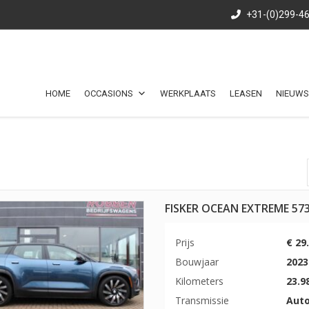
+31-(0)299-4
HOME
OCCASIONS
WERKPLAATS
LEASEN
NIEUWS
FISKER OCEAN EXTREME 57
Prijs
€ 29.
Bouwjaar
2023
Kilometers
23.9
Transmissie
Aut