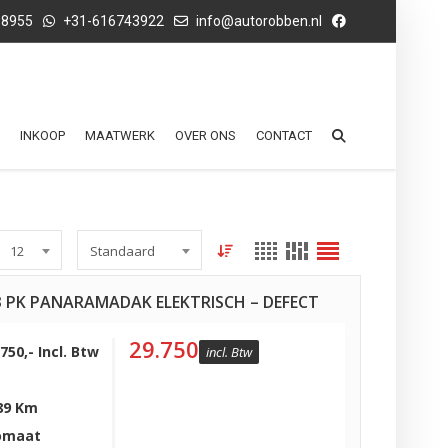
68955
+31-616743922
info@autorobben.nl
INKOOP
MAATWERK
OVER ONS
CONTACT
12
Standaard
3 PK PANARAMADAK ELEKTRISCH – DEFECT
29.750
750,- Incl. Btw
incl. Btw
89 Km
omaat