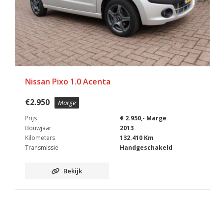
Nissan Pixo 1.0 Acenta
€
2.950
Marge
Prijs
€ 2.950,- Marge
Bouwjaar
2013
Kilometers
132.410 Km
Transmissie
Handgeschakeld
Bekijk