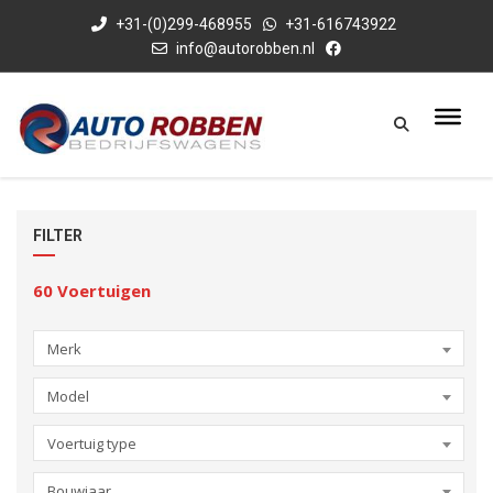
+31-(0)299-468955
+31-616743922
info@autorobben.nl
FILTER
60
Voertuigen
Merk
Model
Voertuig type
Bouwjaar