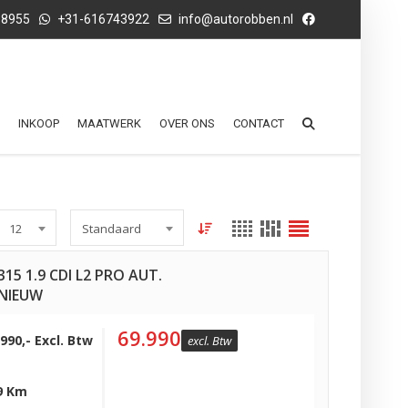
68955
+31-616743922
info@autorobben.nl
INKOOP
MAATWERK
OVER ONS
CONTACT
12
Standaard
15 1.9 CDI L2 PRO AUT.
NIEUW
69.990
.990,- Excl. Btw
excl. Btw
9 Km