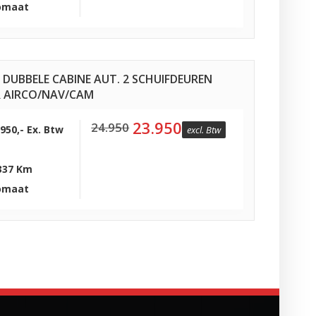
omaat
1 DUBBELE CABINE AUT. 2 SCHUIFDEUREN
 AIRCO/NAV/CAM
23.950
24.950
.950,- Ex. Btw
excl. Btw
337 Km
omaat