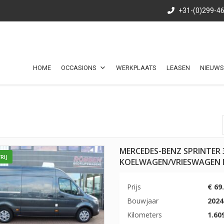
+31-(0)299-4
HOME
OCCASIONS
WERKPLAATS
LEASEN
NIEUWS
MERCEDES-BENZ SPRINTER 3
RIJ
KOELWAGEN/VRIESWAGEN 
Prijs
€ 69
Bouwjaar
2024
Kilometers
1.60