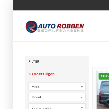
FILTER
63
Voertuigen
BPM V
Merk
Model
Voertuig type