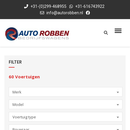
+31-(0)299-468955
+31-616743922
info@autorobben.nl
FILTER
60
Voertuigen
Merk
Model
Voertuig type
Bouwjaar