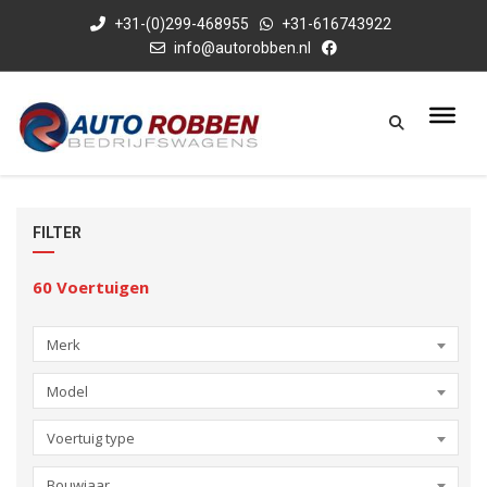
+31-(0)299-468955
+31-616743922
info@autorobben.nl
FILTER
60
Voertuigen
Merk
Model
Voertuig type
Bouwjaar