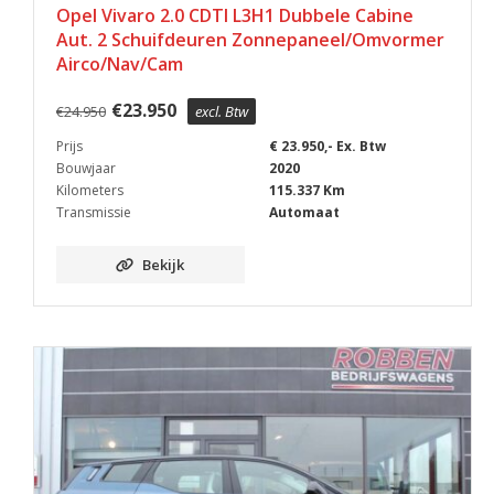
Opel Vivaro 2.0 CDTI L3H1 Dubbele Cabine
Aut. 2 Schuifdeuren Zonnepaneel/Omvormer
Airco/Nav/Cam
€
23.950
€
24.950
excl. Btw
Prijs
€ 23.950,- Ex. Btw
Bouwjaar
2020
Kilometers
115.337 Km
Transmissie
Automaat
Bekijk