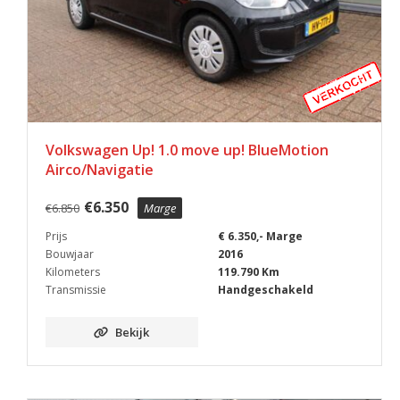
Volkswagen Up! 1.0 move up! BlueMotion
Airco/Navigatie
€
6.350
€
6.850
Marge
Prijs
€ 6.350,- Marge
Bouwjaar
2016
Kilometers
119.790 Km
Transmissie
Handgeschakeld
Bekijk