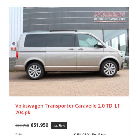
Volkswagen Transporter Caravelle 2.0 TDI L1
204 pk
€
51.950
€
53.750
ex. Btw
Prijs
€ 51.950,- Ex. Btw