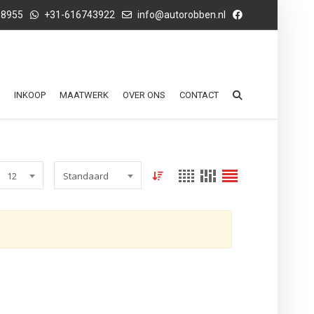
68955
+31-616743922
info@autorobben.nl
INKOOP
MAATWERK
OVER ONS
CONTACT
12
Standaard