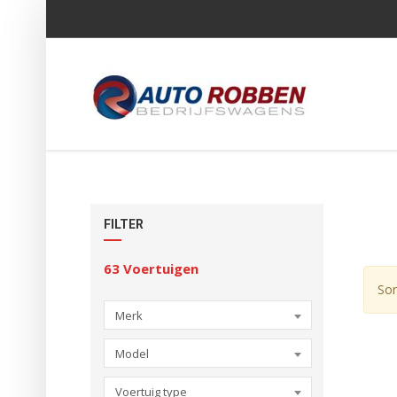
FILTER
63
Voertuigen
Sor
Merk
Model
Voertuig type