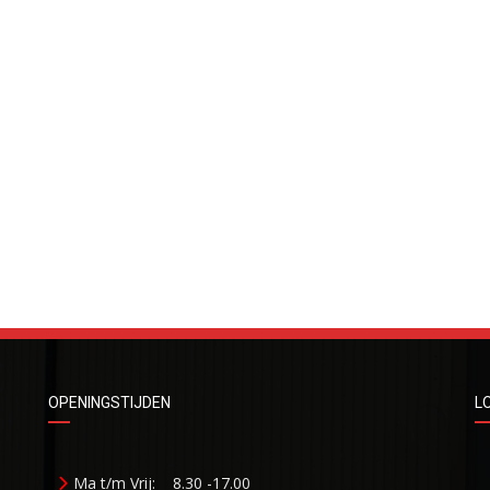
OPENINGSTIJDEN
L
Ma t/m Vrij:
8.30 -17.00