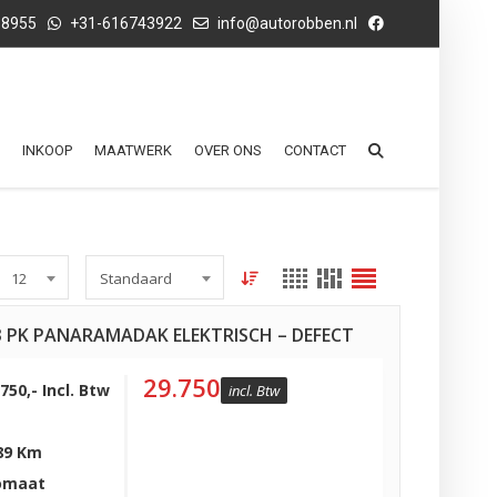
68955
+31-616743922
info@autorobben.nl
INKOOP
MAATWERK
OVER ONS
CONTACT
12
Standaard
3 PK PANARAMADAK ELEKTRISCH – DEFECT
29.750
750,- Incl. Btw
incl. Btw
89 Km
omaat