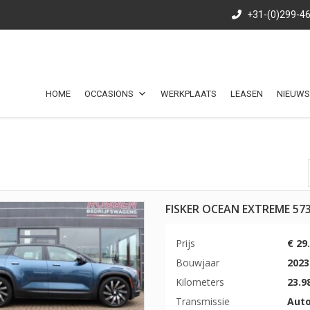
+31-(0)299-4
HOME
OCCASIONS
WERKPLAATS
LEASEN
NIEUWS
FISKER OCEAN EXTREME 57
Prijs
€ 29.
Bouwjaar
2023
Kilometers
23.9
Transmissie
Aut