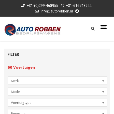
+31-(0)299-468955
+31-616743922
info@autorobben.nl
FILTER
60
Voertuigen
Merk
Model
Voertuig type
Bouwjaar