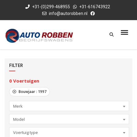
+31-(0)299-468955
+31-616743922
info@autorobben.nl
FILTER
0
Voertuigen
Bouwjaar :
1997
Merk
Model
Voertuig type