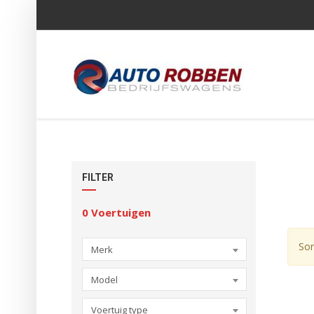
FILTER
0
Voertuigen
Sor
Merk
Model
Voertuig type