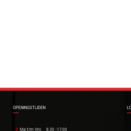
OPENINGSTIJDEN
L
Ma t/m Vrij:
8.30 -17.00