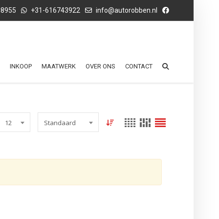
68955
+31-616743922
info@autorobben.nl
INKOOP
MAATWERK
OVER ONS
CONTACT
12
Standaard