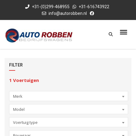
+31-(0)299-468955
+31-616743922
info@autorobben.nl
FILTER
1
Voertuigen
Merk
Model
Voertuig type
Bouwjaar