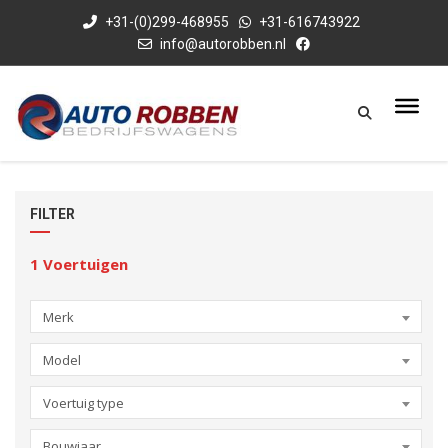
+31-(0)299-468955
+31-616743922
info@autorobben.nl
FILTER
1
Voertuigen
Merk
Model
Voertuig type
Bouwjaar