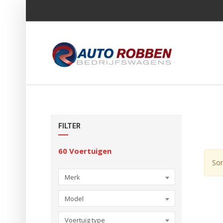
FILTER
60
Voertuigen
Sor
Merk
Model
Voertuig type