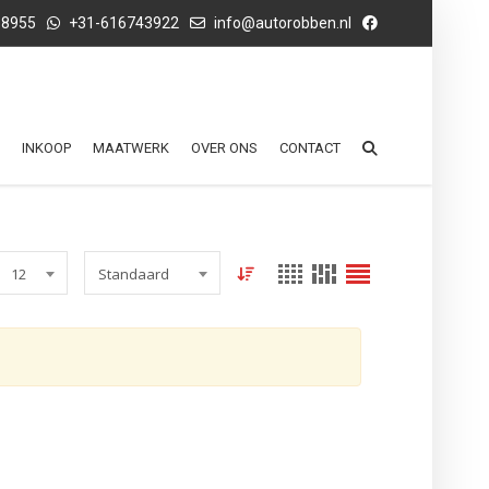
68955
+31-616743922
info@autorobben.nl
INKOOP
MAATWERK
OVER ONS
CONTACT
12
Standaard