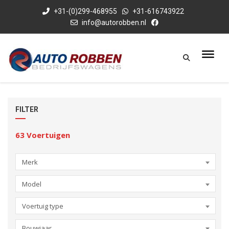
+31-(0)299-468955
+31-616743922
info@autorobben.nl
FILTER
63
Voertuigen
Merk
Model
Voertuig type
Bouwjaar