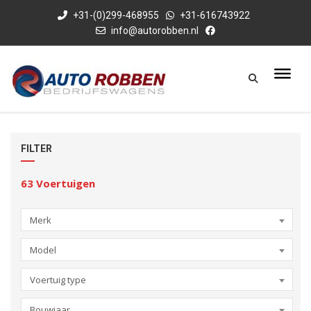
+31-(0)299-468955
+31-616743922
info@autorobben.nl
FILTER
63
Voertuigen
Merk
Model
Voertuig type
Bouwjaar