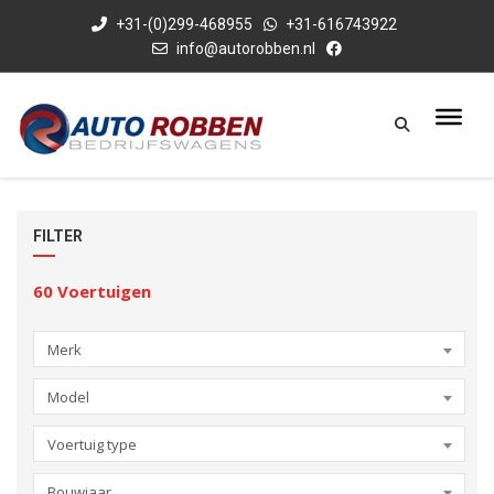
+31-(0)299-468955
+31-616743922
info@autorobben.nl
FILTER
60
Voertuigen
Merk
Model
Voertuig type
Bouwjaar