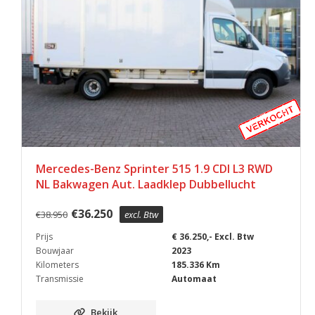
Mercedes-Benz Sprinter 515 1.9 CDI L3 RWD
NL Bakwagen Aut. Laadklep Dubbellucht
€
36.250
€
38.950
excl. Btw
Prijs
€ 36.250,- Excl. Btw
Bouwjaar
2023
Kilometers
185.336 Km
Transmissie
Automaat
Bekijk