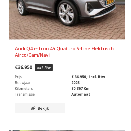
Audi Q4 e-tron 45 Quattro S-Line Elektrisch
Airco/Cam/Navi
€
36.950
incl. Btw
Prijs
€ 36.950,- Incl. Btw
Bouwjaar
2023
Kilometers
30.367 Km
Transmissie
Automaat
Bekijk