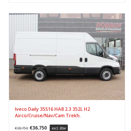
Iveco Daily 35S16 HA8 2.3 352L H2
Airco/Cruise/Nav/Cam Trekh.
€
36.750
€
38.750
excl. Btw