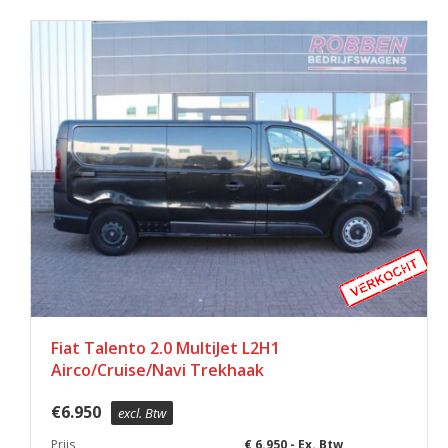
Fiat Talento 2.0 MultiJet L2H1
Airco/Cruise/Navi Trekhaak
€
6.950
excl. Btw
Prijs
€ 6.950,- Ex. Btw