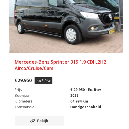
Mercedes-Benz Sprinter 315 1.9 CDI L2H2
Airco/Cruise/Cam
€
29.950
excl. Btw
Prijs
€ 29.950,- Ex. Btw
Bouwjaar
2022
Kilometers
64.994 Km
Transmissie
Handgeschakeld
Bekijk