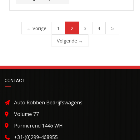
2
← Vorige
1
3
4
5
Volgende →
CONTACT
Auto Robben Bedrijfswagens
Volume 77
Purmerend 1446 WH
+31-(0)299-468955